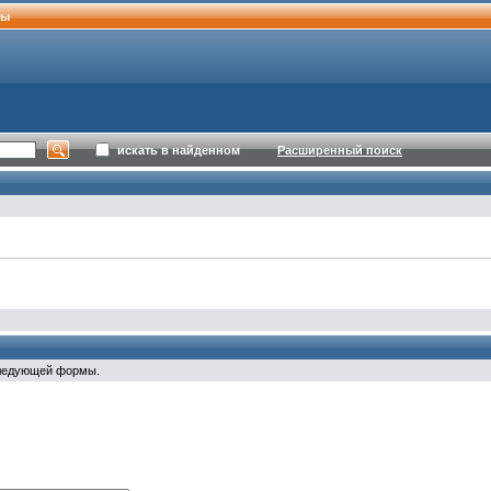
ты
искать в найденном
Расширенный поиск
следующей формы.