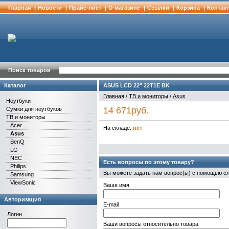
Главная
|
Новости
|
Прайс-лист
|
О магазине
|
Cсылки
|
Корзина
|
Контак
Поиск товаров
Каталог
ASUS LCD 22" 22T1E BK
Главная
/
ТВ и мониторы
/
Asus
Ноутбуки
14 671руб.
Сумки для ноутбуков
ТВ и мониторы
Acer
На складе:
нет
Asus
BenQ
LG
NEC
Есть вопросы по этому товару?
Philips
Вы можете задать нам вопрос(ы) с помощью 
Samsung
ViewSonic
Ваше имя
Авторизация
E-mail
Логин
Ваши вопросы относительно товара