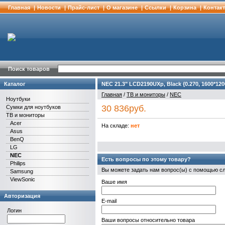
Главная
|
Новости
|
Прайс-лист
|
О магазине
|
Cсылки
|
Корзина
|
Контак
Поиск товаров
Каталог
NEC 21.3" LCD2190UXp, Black {0.270, 1600*1200
Главная
/
ТВ и мониторы
/
NEC
Ноутбуки
30 836руб.
Сумки для ноутбуков
ТВ и мониторы
Acer
На складе:
нет
Asus
BenQ
LG
NEC
Есть вопросы по этому товару?
Philips
Вы можете задать нам вопрос(ы) с помощью 
Samsung
ViewSonic
Ваше имя
Авторизация
E-mail
Логин
Ваши вопросы относительно товара