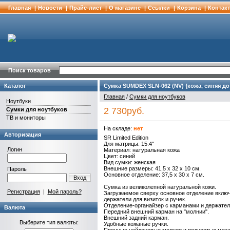
Главная
|
Новости
|
Прайс-лист
|
О магазине
|
Cсылки
|
Корзина
|
Контак
Поиск товаров
Каталог
Сумка SUMDEX SLN-062 (NV) {кожа, синяя до 
Главная
/
Сумки для ноутбуков
Ноутбуки
2 730руб.
Сумки для ноутбуков
ТВ и мониторы
На складе:
нет
Авторизация
SR Limited Edition
Для матрицы: 15.4"
Логин
Материал: натуральная кожа
Цвет: синий
Вид сумки: женская
Внешние размеры: 41,5 x 32 x 10 см.
Пароль
Основное отделение: 37,5 x 30 x 7 см.
Вход
Сумка из великолепной натуральной кожи.
Регистрация
|
Мой пароль?
Загружаемое сверху основное отделение включа
держатели для визиток и ручек.
Отделение-органайзер с карманами и держате
Валюта
Передний внешний карман на "молнии".
Внешний задний карман.
Выберите тип валюты:
Удобные кожаные ручки.