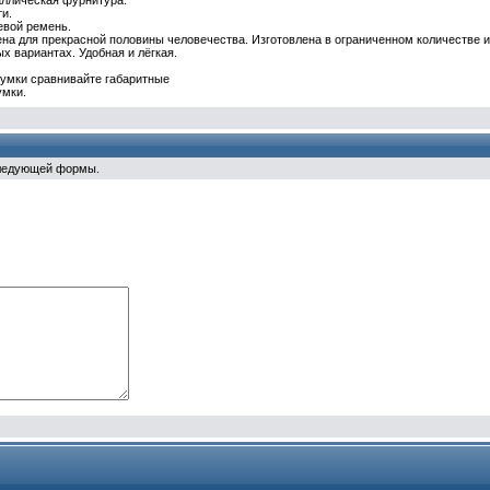
ллическая фурнитура.
и.
евой ремень.
ена для прекрасной половины человечества. Изготовлена в ограниченном количестве и
х вариантах. Удобная и лёгкая.
сумки сравнивайте габаритные
умки.
следующей формы.