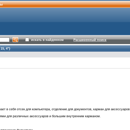
ты
искать в найденном
Расширенный поиск
15, 4"}
ет в себя отсек для компьютера, отделение для документов, карман для аксессуаров
лями для различных аксессуаров и большим внутренним карманом.