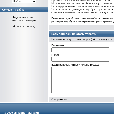
Прочные нейлоновые молнии и полностью мета
Металлические ножки для большей устойчивост
Регулируемый/отстегивающийся кожаный плеч
Эксклюзивная сумка для ноутбука, предназнач
Сейчас на сайте
самой высококачественной кожи в трёх цветовы
На данный момент
Внимание: для более точного выбора размера 
в магазине находится:
размеры ноутбука с внутренними размерами с
4 посетитель(ей)
Есть вопросы по этому товару?
Вы можете задать нам вопрос(ы) с помощью 
Ваше имя
E-mail
Ваши вопросы относительно товара
Отправить
© 2009 Интернет-магазин