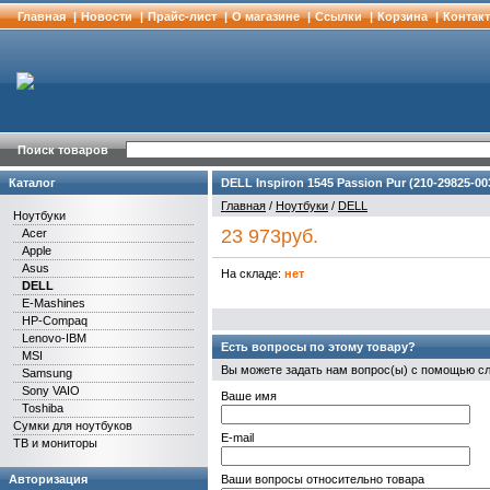
Главная
|
Новости
|
Прайс-лист
|
О магазине
|
Cсылки
|
Корзина
|
Контак
Поиск товаров
Каталог
DELL Inspiron 1545 Passion Pur (210-29825-003
Главная
/
Ноутбуки
/
DELL
Ноутбуки
23 973руб.
Acer
Apple
Asus
На складе:
нет
DELL
E-Mashines
HP-Compaq
Lenovo-IBM
Есть вопросы по этому товару?
MSI
Вы можете задать нам вопрос(ы) с помощью 
Samsung
Sony VAIO
Ваше имя
Toshiba
Сумки для ноутбуков
E-mail
ТВ и мониторы
Авторизация
Ваши вопросы относительно товара