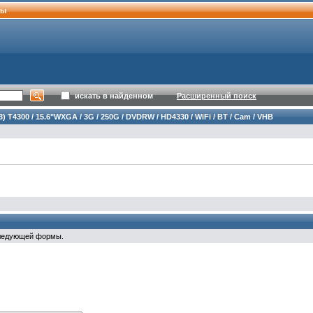
ты
искать в найденном
Расширенный поиск
) T4300 / 15.6"WXGA / 3G / 250G / DVDRW / HD4330 / WiFi / BT / Cam / VHB
следующей формы.