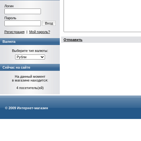
Логин
Пароль
Вход
Регистрация
|
Мой пароль?
Отправить
Валюта
Выберите тип валюты:
Сейчас на сайте
На данный момент
в магазине находится:
4 посетитель(ей)
© 2009 Интернет-магазин