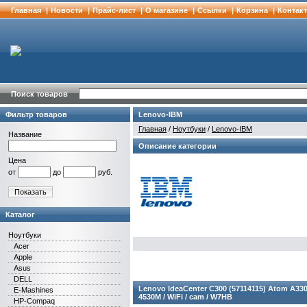
Главная
|
Новости
|
Прайс-лист
|
О магазине
|
Cсылки
|
Корзина
|
Контак
Поиск товаров
Фильтр товаров
Lenovo-IBM
Главная
/
Ноутбуки
/
Lenovo-IBM
Название
Описание категории
Цена
от
до
руб.
Показать
Каталог
Ноутбуки
Acer
Apple
Asus
DELL
Lenovo IdeaCenter С300 (57114115) Atom A330 
E-Mashines
4530M / WiFi / cam / W7HB
HP-Compaq