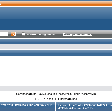
ты
искать в найденном
Расширенный поиск
Сортировать по: наименованию (
возр
/
убыв
), цене (
возр
/
убыв
)
1
2
3
4
след >>
|
показать все
/ 2G / 250 / DVD-RW / 20" WSXGA + / HD
Lenovo IdeaCenter С300 (57114117) Atom
4530M / WiFi / cam / W7HB