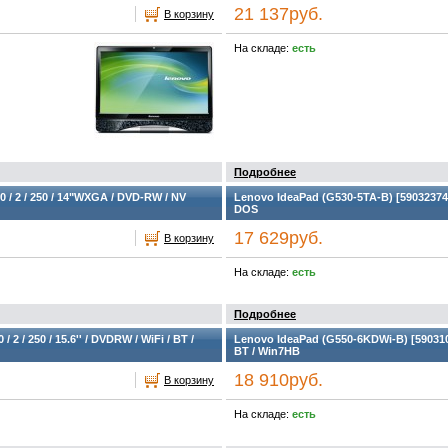
21 137руб.
В корзину
На складе:
есть
Подробнее
 / 2 / 250 / 14"WXGA / DVD-RW / NV
Lenovo IdeaPad (G530-5TA-B) [59032374] T
DOS
17 629руб.
В корзину
На складе:
есть
Подробнее
2 / 250 / 15.6'' / DVDRW / WiFi / BT /
Lenovo IdeaPad (G550-6KDWi-B) [59031026]
BT / Win7HB
18 910руб.
В корзину
На складе:
есть