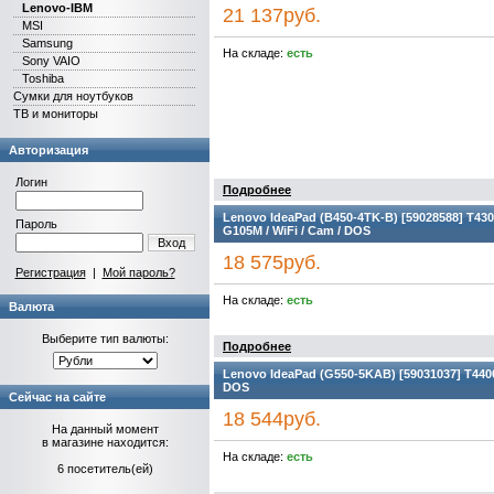
Lenovo-IBM
21 137руб.
MSI
Samsung
На складе:
есть
Sony VAIO
Toshiba
Сумки для ноутбуков
ТВ и мониторы
Авторизация
Логин
Подробнее
Lenovo IdeaPad (B450-4TK-B) [59028588] T4300
Пароль
G105M / WiFi / Cam / DOS
Вход
18 575руб.
Регистрация
|
Мой пароль?
На складе:
есть
Валюта
Выберите тип валюты:
Подробнее
Lenovo IdeaPad (G550-5KAB) [59031037] T4400 / 
DOS
Сейчас на сайте
18 544руб.
На данный момент
в магазине находится:
На складе:
есть
6 посетитель(ей)