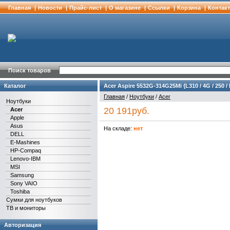
Главная
|
Новости
|
Прайс-лист
|
О магазине
|
Cсылки
|
Корзина
|
Контак
Поиск товаров
Каталог
Acer Aspire 5532G-314G25Mi {L310 / 4G / 250 /
Главная
/
Ноутбуки
/
Acer
Ноутбуки
20 191руб.
Acer
Apple
Asus
На складе:
нет
DELL
E-Mashines
HP-Compaq
Lenovo-IBM
MSI
Samsung
Sony VAIO
Toshiba
Сумки для ноутбуков
ТВ и мониторы
Авторизация