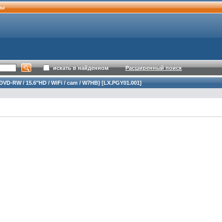
ты
искать в найденном
Расширенный поиск
 DVD-RW / 15.6"HD / WiFi / cam / W7HB} [LX.PGY01.001]