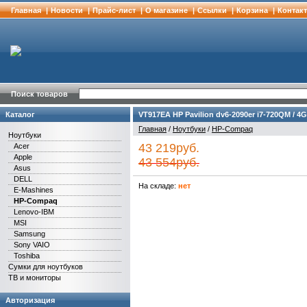
Главная
|
Новости
|
Прайс-лист
|
О магазине
|
Cсылки
|
Корзина
|
Контак
Поиск товаров
Каталог
VT917EA HP Pavilion dv6-2090er i7-720QM / 4G 
Главная
/
Ноутбуки
/
HP-Compaq
Ноутбуки
43 219руб.
Acer
Apple
43 554руб.
Asus
DELL
На складе:
нет
E-Mashines
HP-Compaq
Lenovo-IBM
MSI
Samsung
Sony VAIO
Toshiba
Сумки для ноутбуков
ТВ и мониторы
Авторизация