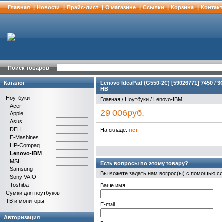
Главная
|
Новости
|
Прайс-лист
|
О магазине
|
Cсылки
|
Корзина
|
Контак
Поиск товаров
Каталог
Lenovo IdeaPad (G550-2C) [59026771] 7450 / 3G
HB
Ноутбуки
Главная
/
Ноутбуки
/
Lenovo-IBM
Acer
29 006руб.
Apple
Asus
DELL
На складе:
нет
E-Mashines
HP-Compaq
Lenovo-IBM
MSI
Есть вопросы по этому товару?
Samsung
Вы можете задать нам вопрос(ы) с помощью 
Sony VAIO
Toshiba
Ваше имя
Сумки для ноутбуков
ТВ и мониторы
E-mail
Авторизация