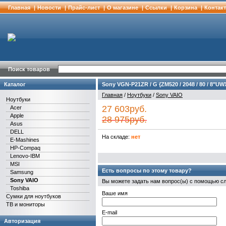
Главная
|
Новости
|
Прайс-лист
|
О магазине
|
Cсылки
|
Корзина
|
Контак
Поиск товаров
Каталог
Sony VGN-P21ZR / G {ZM520 / 2048 / 80 / 8"UWX
Главная
/
Ноутбуки
/
Sony VAIO
Ноутбуки
27 603руб.
Acer
Apple
28 975руб.
Asus
DELL
На складе:
нет
E-Mashines
HP-Compaq
Lenovo-IBM
MSI
Есть вопросы по этому товару?
Samsung
Sony VAIO
Вы можете задать нам вопрос(ы) с помощью 
Toshiba
Ваше имя
Сумки для ноутбуков
ТВ и мониторы
E-mail
Авторизация