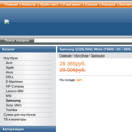
Главная
|
Новости
|
Прайс-лист
|
О магазине
|
Cсылки
|
Корзина
|
Контак
Поиск товаров
Каталог
Samsung Q320(JS02) White {T6600 / 2G / 250G /
Главная
/
Ноутбуки
/
Samsung
Ноутбуки
28 365руб.
Acer
Apple
29 006руб.
Asus
DELL
На складе:
нет
E-Mashines
HP-Compaq
Lenovo-IBM
MSI
Samsung
Sony VAIO
Toshiba
Сумки для ноутбуков
ТВ и мониторы
Авторизация