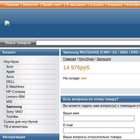
Главная
|
Новости
|
Прайс-лист
|
О магазине
|
Cсылки
|
Корзина
|
Контак
Поиск товаров
Каталог
Samsung R517(DA03) {C900 / 1G / 250G / DVD-S
Главная
/
Ноутбуки
/
Samsung
Ноутбуки
14 976руб.
Acer
Apple
Asus
На складе:
нет
DELL
E-Mashines
HP-Compaq
Lenovo-IBM
Есть вопросы по этому товару?
MSI
Вы можете задать нам вопрос(ы) с помощью 
Samsung
Sony VAIO
Ваше имя
Toshiba
Сумки для ноутбуков
E-mail
ТВ и мониторы
Авторизация
Ваши вопросы относительно товара