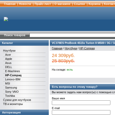
Главная
|
Новости
|
Прайс-лист
|
О магазине
|
Cсылки
|
Корзина
|
Контак
Поиск товаров
Каталог
VC378ES ProBook 4515s Turion II M500 / 3G / 3
Главная
/
Ноутбуки
/
HP-Compaq
Ноутбуки
24 309руб.
Acer
Apple
25 803руб.
Asus
DELL
На складе:
есть
E-Mashines
HP-Compaq
Lenovo-IBM
MSI
Есть вопросы по этому товару?
Samsung
Sony VAIO
Вы можете задать нам вопрос(ы) с помощью 
Toshiba
Ваше имя
Сумки для ноутбуков
ТВ и мониторы
E-mail
Авторизация