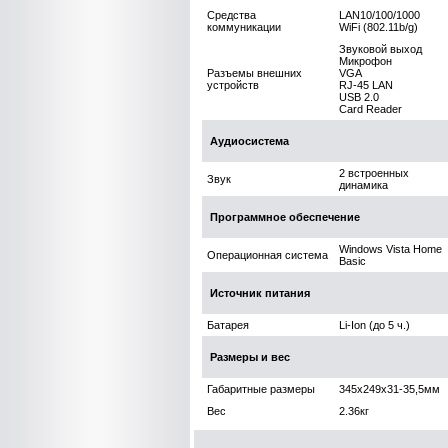
Средства
LAN10/100/1000
коммуникации
WiFi (802.11b/g)
Звуковой выход
Микрофон
Разъемы внешних
VGA
устройств
RJ-45 LAN
USB 2.0
Card Reader
Аудиосистема
2 встроенных
Звук
динамика
Программное обеспечение
Windows Vista Home
Операционная система
Basic
Источник питания
Батарея
Li-Ion (до 5 ч.)
Размеры и вес
Габаритные размеры
345x249x31-35,5мм
Вес
2.36кг