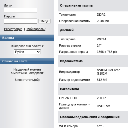
Логин
Оперативная память
Технология
DDR2
Пароль
Оперативная память
2048 Мб
Вход
Регистрация
|
Мой пароль?
Дисплей
Валюта
Тип экрана
WXGA
Размер экрана
14"
Выберите тип валюты:
Разрешение экрана
1366 x 768 pix
Видеосистема
Сейчас на сайте
На данный момент
NVIDIA GeForce
Видеоадаптер
в магазине находится:
G102M
6 посетитель(ей)
Размер видеопамяти
512 Мб
Накопители
Объем HDD
250 Гб
Привод для компакт-
DVD-RW
дисков
Способы подключения и соединения
WEB-камера
есть