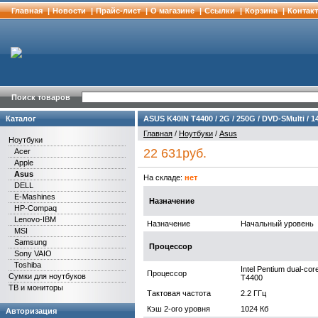
Главная
|
Новости
|
Прайс-лист
|
О магазине
|
Cсылки
|
Корзина
|
Контак
Поиск товаров
Каталог
ASUS K40IN T4400 / 2G / 250G / DVD-SMulti / 1
Главная
/
Ноутбуки
/
Asus
Ноутбуки
22 631руб.
Acer
Apple
Asus
На складе:
нет
DELL
E-Mashines
Назначение
HP-Compaq
Lenovo-IBM
Назначение
Начальный уровень
MSI
Samsung
Процессор
Sony VAIO
Toshiba
Intel Pentium dual-cor
Процессор
Сумки для ноутбуков
T4400
ТВ и мониторы
Тактовая частота
2.2 ГГц
Кэш 2-ого уровня
1024 Кб
Авторизация