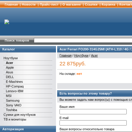
Главная
|
Новости
|
Прайс-лист
|
О магазине
|
Cсылки
|
Корзина
|
Контак
Поиск товаров
Каталог
Acer Ferrari FO200-314G25MI {ATH-L310 / 4G / 
Главная
/
Ноутбуки
/
Acer
Ноутбуки
22 875руб.
Acer
Apple
Asus
На складе:
нет
DELL
E-Mashines
HP-Compaq
Lenovo-IBM
Есть вопросы по этому товару?
MSI
Вы можете задать нам вопрос(ы) с помощью 
Samsung
Sony VAIO
Ваше имя
Toshiba
Сумки для ноутбуков
E-mail
ТВ и мониторы
Авторизация
Ваши вопросы относительно товара