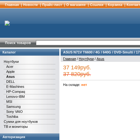
Главная
|
Новости
|
Прайс-лист
|
О магазине
|
Cсылки
|
Корзина
|
Контак
Поиск товаров
Каталог
ASUS N71V T6600 / 4G / 640G / DVD-Smulti / 17
Главная
/
Ноутбуки
/
Asus
Ноутбуки
37 149руб.
Acer
Apple
37 820руб.
Asus
DELL
На складе:
нет
E-Mashines
HP-Compaq
Lenovo-IBM
MSI
Samsung
Sony VAIO
Toshiba
Сумки для ноутбуков
ТВ и мониторы
Авторизация