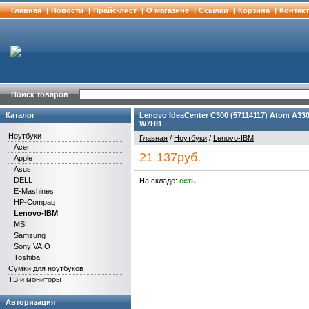
Главная
|
Новости
|
Прайс-лист
|
О магазине
|
Cсылки
|
Корзина
|
Контак
Поиск товаров
Каталог
Lenovo IdeaCenter С300 (57114117) Atom A330 /
W7HB
Ноутбуки
Главная
/
Ноутбуки
/
Lenovo-IBM
Acer
21 137руб.
Apple
Asus
DELL
На складе:
есть
E-Mashines
HP-Compaq
Lenovo-IBM
MSI
Samsung
Sony VAIO
Toshiba
Сумки для ноутбуков
ТВ и мониторы
Авторизация